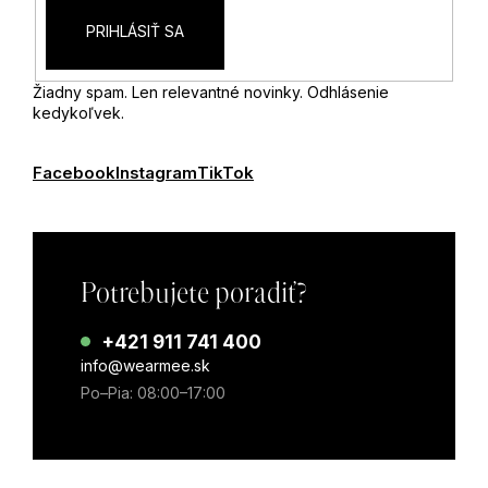
PRIHLÁSIŤ SA
Žiadny spam. Len relevantné novinky. Odhlásenie
kedykoľvek.
Facebook
Instagram
TikTok
Potrebujete poradiť?
+421 911 741 400
info@wearmee.sk
Po–Pia: 08:00–17:00