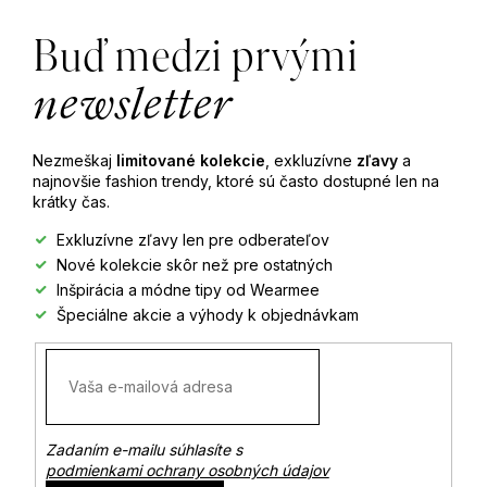
á
Buď medzi prvými
p
newsletter
ä
Nezmeškaj
limitované kolekcie
, exkluzívne
zľavy
a
t
najnovšie fashion trendy, ktoré sú často dostupné len na
krátky čas.
i
Exkluzívne zľavy len pre odberateľov
Nové kolekcie skôr než pre ostatných
e
Inšpirácia a módne tipy od Wearmee
Špeciálne akcie a výhody k objednávkam
Zadaním e-mailu súhlasíte s
podmienkami ochrany osobných údajov