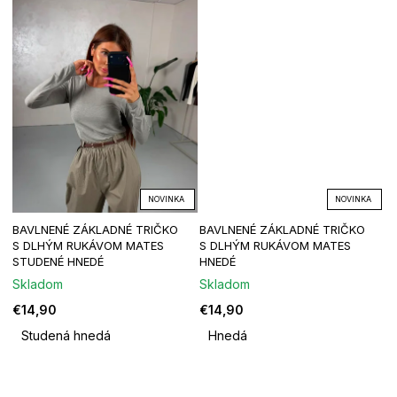
k
o
?
t
v
o
v
HĽADAŤ
NOVINKA
NOVINKA
O
BAVLNENÉ ZÁKLADNÉ TRIČKO
BAVLNENÉ ZÁKLADNÉ TRIČKO
d
S DLHÝM RUKÁVOM MATES
S DLHÝM RUKÁVOM MATES
p
STUDENÉ HNEDÉ
HNEDÉ
o
Skladom
Skladom
r
€14,90
€14,90
ú
č
Studená hnedá
Hnedá
a
m
e