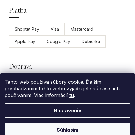
Platba
Shoptet Pay
Visa
Mastercard
Apple Pay
Google Pay
Dobierka
Doprava
Tento web používa súbory cookie. Ďalším
GLS
Packeta
Slovenská pošta
prechádzaním tohto webu vyjadrujete súhlas s ich
používaním. Viac informácií
tu
.
Nastavenie
Vytvoril Shoptet Premium
Copyright 2026
Wearmee
. Všetky práva
Súhlasím
vyhradené.
Upraviť nastavenie cookies