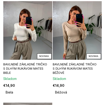
V
n
u
ý
i
j
p
e
e
i
p
t
s
r
e
p
o
NOVINKA
NOVINKA
n
BAVLNENÉ ZÁKLADNÉ TRIČKO
BAVLNENÉ ZÁKLADNÉ TRIČKO
r
d
á
S DLHÝM RUKÁVOM MATES
S DLHÝM RUKÁVOM MATES
BIELE
BÉŽOVÉ
o
u
j
Skladom
Skladom
€14,90
€14,90
d
k
s
Biela
Béžová
u
t
ť