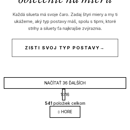
Každá silueta má svoje čaro. Zadaj štyri miery a my ti
ukážeme, aký typ postavy máš, spolu s tipmi, ktoré
strihy a siluety ťa najkrajšie zvýraznia.
ZISTI SVOJ TYP POSTAVY
→
NAČÍTAŤ 36 ĎALŠÍCH
S
1
16
t
O
r
541
položiek celkom
v
á
HORE
l
n
k
á
o
d
v