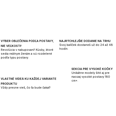
a
a
c
n
i
i
e
e
p
r
v
VÝBER OBLEČENIA PODĽA POSTAVY,
NAJRÝCHLEJŠIE DODANIE NA TRHU
k
Svoj balíček dostaneš už do 24 až 48
NIE VEĽKOSTI!
y
hodín.
Revolúcia v nakupovaní! Kúsky, ktoré
v
sedia reálnym ženám a sú rozdelené
podľa typu postavy.
ý
p
SEKCIA PRE VYSOKÉ KOČKY
i
Unikátne modely šité aj pre
s
naozaj vysoké postavy 180
VLASTNÉ VIDEÁ KU KAŽDEJ VARIANTE
cm+.
u
PRODUKTU
Vždy presne vieš, čo ťa bude čakať!
Z