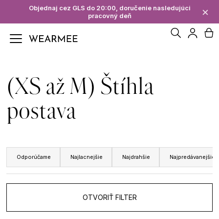
K
Objednaj cez GLS do 20:00, doručenie nasledujúci
×
pracovný deň
Späť
Späť
o
Hľadať
N
Prihl
š
Č
í
ko
(XS až M) Štíhla
o
k
p
postava
o
R
t
Odporúčame
Najlacnejšie
Najdrahšie
Najpredávanejšie
a
r
d
e
OTVORIŤ FILTER
e
b