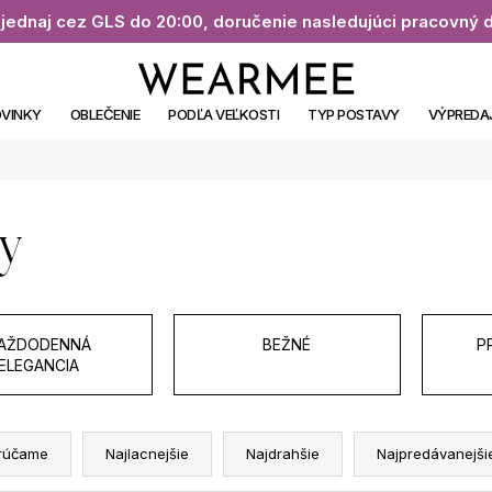
jednaj cez GLS do 20:00, doručenie nasledujúci pracovný 
VINKY
OBLEČENIE
PODĽA VEĽKOSTI
TYP POSTAVY
VÝPREDA
y
AŽDODENNÁ
BEŽNÉ
P
ELEGANCIA
rúčame
Najlacnejšie
Najdrahšie
Najpredávanejši