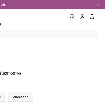
×
deň
Hľadať
Náku
J
Prihláseni
košík
RÍLEŽITOSTNÉ
e
Abecedne