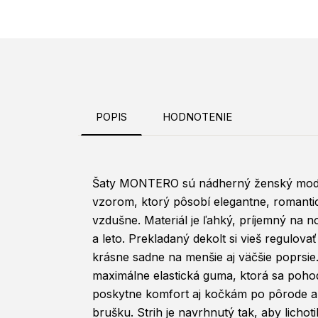
POPIS
HODNOTENIE
Šaty MONTERO sú nádherný ženský mod
vzorom, ktorý pôsobí elegantne, romanti
vzdušne. Materiál je ľahký, príjemný na n
a leto. Prekladaný dekolt si vieš regulova
krásne sadne na menšie aj väčšie poprsie
maximálne elastická guma, ktorá sa poho
poskytne komfort aj kočkám po pôrode a
brušku. Strih je navrhnutý tak, aby licho