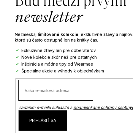
Buď medzi prvými
ä
t
newsletter
i
e
Nezmeškaj
limitované kolekcie
, exkluzívne
zľavy
a najnovš
ktoré sú často dostupné len na krátky čas.
Exkluzívne zľavy len pre odberateľov
Nové kolekcie skôr než pre ostatných
Inšpirácia a módne tipy od Wearmee
Špeciálne akcie a výhody k objednávkam
Zadaním e-mailu súhlasíte s
podmienkami ochrany osobný
PRIHLÁSIŤ SA