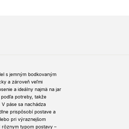
el s jemným bodkovaným
cky a zároveň veľmi
osenie a ideálny najmä na jar
ť podľa potreby, takže
. V páse sa nachádza
dlne prispôsobí postave a
lebo pri výraznejšom
til rôznym typom postavy –