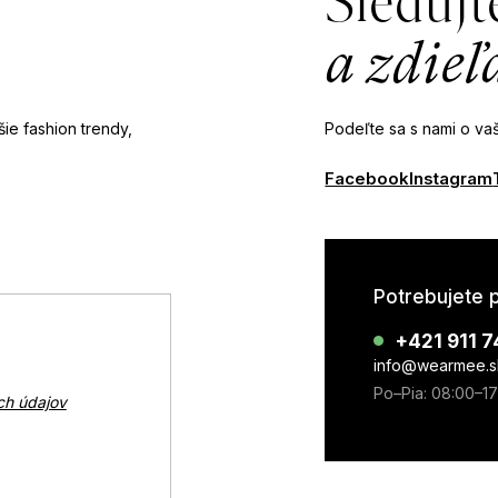
Sledujt
a zdieľ
ie fashion trendy,
Podeľte sa s nami o vaš
Facebook
Instagram
Potrebujete 
+421 911 7
info@wearmee.s
Po–Pia: 08:00–1
ch údajov