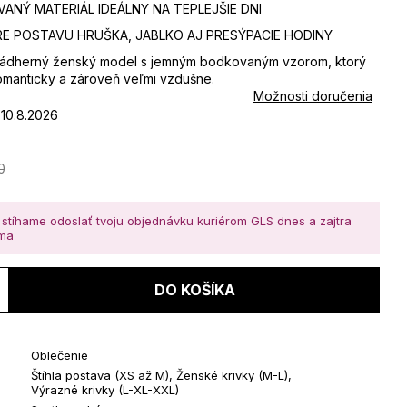
NÝ MATERIÁL IDEÁLNY NA TEPLEJŠIE DNI
RE POSTAVU HRUŠKA, JABLKO AJ PRESÝPACIE HODINY
ádherný ženský model s jemným bodkovaným vzorom, ktorý
omanticky a zároveň veľmi vzdušne.
Možnosti doručenia
10.8.2026
0
Jednotková
cena:
stíhame odoslať tvoju objednávku kuriérom GLS dnes a zajtra
oma
DO KOŠÍKA
Oblečenie
Štíhla postava (XS až M)
,
Ženské krivky (M-L)
,
Výrazné krivky (L-XL-XXL)