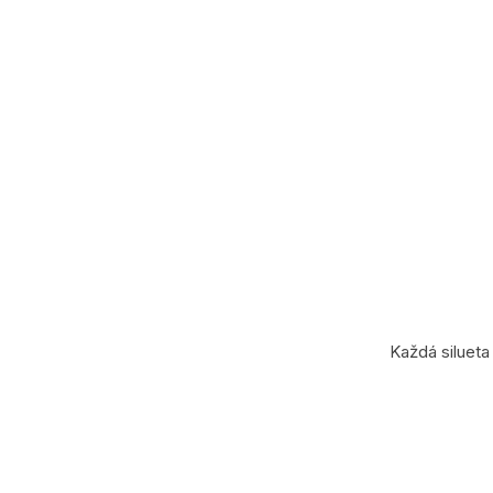
č
a
m
e
Každá silueta