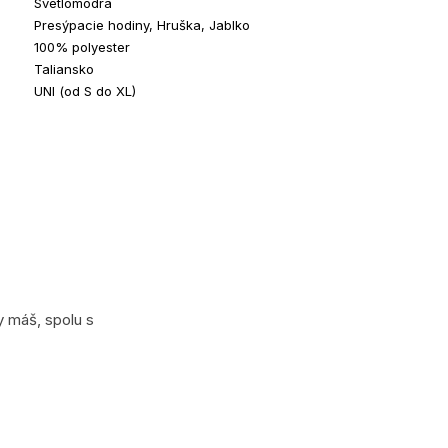
Svetlomodrá
Presýpacie hodiny, Hruška, Jablko
100% polyester
Taliansko
UNI (od S do XL)
y máš, spolu s