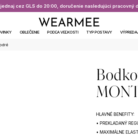
jednaj cez GLS do 20:00, doručenie nasledujúci pracovný 
VINKY
OBLEČENIE
PODĽA VEĽKOSTI
TYP POSTAVY
VÝPREDA
odré
Bodko
MONTE
HLAVNÉ BENEFITY:
• PREKLADANÝ REGU
• MAXIMÁLNE ELAS