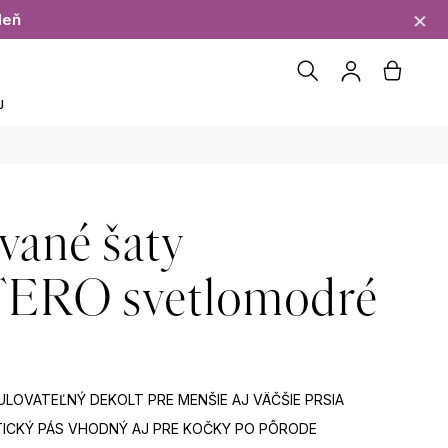
×
deň
Hľadať
Náku
J
Prihláseni
košík
vané šaty
RO svetlomodré
LOVATEĽNÝ DEKOLT PRE MENŠIE AJ VÄČŠIE PRSIA
TICKÝ PÁS VHODNÝ AJ PRE KOČKY PO PÔRODE