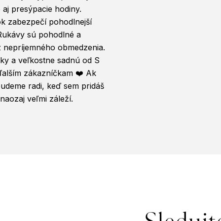
 aj presýpacie hodiny.
k zabezpečí pohodlnejší
Rukávy sú pohodlné a
z nepríjemného obmedzenia.
ky a veľkostne sadnú od S
ďalším zákazníčkam ❤️ Ak
udeme radi, keď sem pridáš
aozaj veľmi záleží.