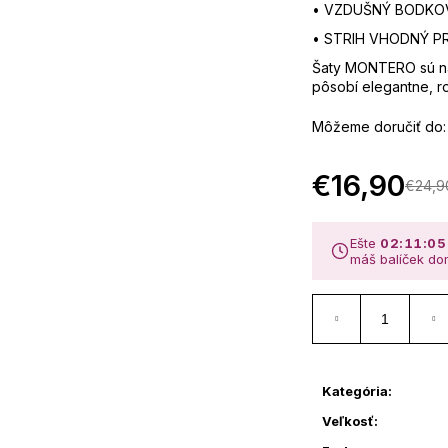
• VZDUŠNÝ BODKOVA
• STRIH VHODNÝ P
Šaty MONTERO sú n
pôsobí elegantne, r
Môžeme doručiť do:
€16,90
€24,9
Ešte
02:11:04
máš balíček d
Kategória
:
Veľkosť
: