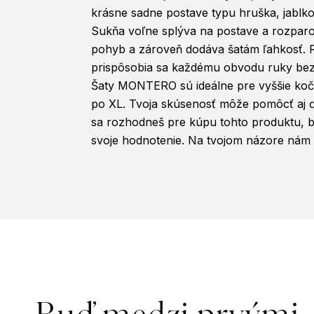
krásne sadne postave typu hruška, jablko
Sukňa voľne splýva na postave a rozparo
pohyb a zároveň dodáva šatám ľahkosť. 
prispôsobia sa každému obvodu ruky be
Šaty MONTERO sú ideálne pre vyššie koč
po XL. Tvoja skúsenosť môže pomôcť aj 
sa rozhodneš pre kúpu tohto produktu, b
svoje hodnotenie. Na tvojom názore nám n
Z
á
p