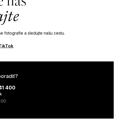
e nás
ajte
e fotografie a sledujte našu cestu.
TikTok
poradiť?
41 400
k
7:00