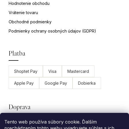
Hodnotenie obchodu
Vrátenie tovaru
Obchodné podmienky
Podmienky ochrany osobných údajov (GDPR)
Platba
Shoptet Pay
Visa
Mastercard
Apple Pay
Google Pay
Dobierka
Doprava
Tento web používa súbory cookie. Ďalším
GLS
Packeta
Slovenská pošta
prechádzaním tohto webu vyjadrujete súhlas s ich