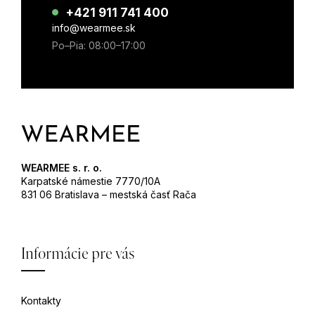
+421 911 741 400
info@wearmee.sk
Po–Pia: 08:00–17:00
WEARMEE s. r. o.
Karpatské námestie 7770/10A
831 06 Bratislava – mestská časť Rača
Informácie pre vás
Kontakty