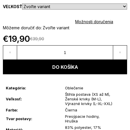
VEĽKOSŤ
u
j
Možnosti doručenia
Môžeme doručiť do:
Zvoľte variant
e
€19,90
€39,90
Jednotková
t
cena:
e
DO KOŠÍKA
n
á
Kategória
:
Oblečenie
Štíhla postava (XS až M)
,
j
Veľkosť
:
Ženské krivky (M-L)
,
Výrazné krivky (L-XL-XXL)
s
Farba
:
Čierna
Presýpacie hodiny,
Tvar postavy
:
Hruška
ť
83% polyester, 17%
Materiál
: