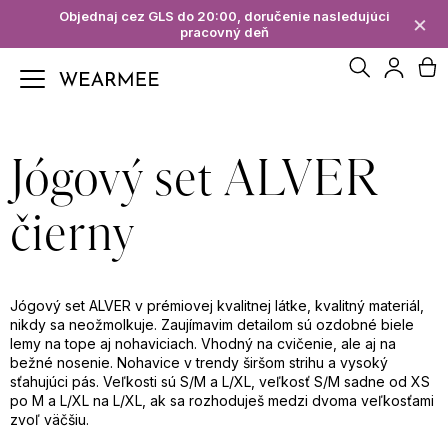
K
Objednaj cez GLS do 20:00, doručenie nasledujúci
×
pracovný deň
Späť
Späť
o
Hľadať
N
Prihl
š
Č
í
ko
Jógový set ALVER
o
k
p
čierny
o
t
Jógový set ALVER v prémiovej kvalitnej látke, kvalitný materiál,
nikdy sa neožmolkuje. Zaujímavim detailom sú ozdobné biele
r
lemy na tope aj nohaviciach. Vhodný na cvičenie, ale aj na
bežné nosenie. Nohavice v trendy širšom strihu a vysoký
sťahujúci pás. Veľkosti sú S/M a L/XL, veľkosť S/M sadne od XS
e
po M a L/XL na L/XL, ak sa rozhoduješ medzi dvoma veľkosťami
zvoľ väčšiu.
b