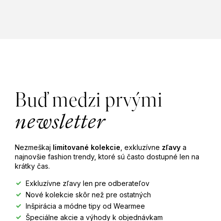
Z
á
Buď medzi prvými
p
newsletter
ä
Nezmeškaj
limitované kolekcie
, exkluzívne
zľavy
a
t
najnovšie fashion trendy, ktoré sú často dostupné len na
krátky čas.
i
Exkluzívne zľavy len pre odberateľov
Nové kolekcie skôr než pre ostatných
e
Inšpirácia a módne tipy od Wearmee
Špeciálne akcie a výhody k objednávkam