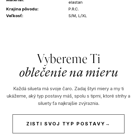
elastan
?
Krajina pôvodu
:
P.R.C.
Veľkosť
:
S/M, L/XL
HĽADAŤ
Vybereme Ti
oblečenie na mieru
O
d
p
Každá silueta má svoje čaro. Zadaj štyri miery a my ti
o
ukážeme, aký typ postavy máš, spolu s tipmi, ktoré strihy a
r
siluety ťa najkrajšie zvýraznia.
ú
č
a
ZISTI SVOJ TYP POSTAVY
→
m
e