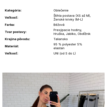
?
Kategória
:
Oblečenie
Štíhla postava (XS až M)
,
Veľkosť
:
Ženské krivky (M-L)
Farba
:
Béžová
Presýpacie hodiny,
Tvar postavy
:
Hruška, Jablko, Obdĺžnik
HĽADAŤ
Krajina pôvodu
:
Taliansko
95 % polyester 5%
Materiál
:
elastan
Veľkosť
:
UNI (od S do L)
O
d
p
o
r
ú
č
a
m
e