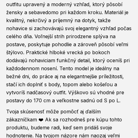
outfitu upravený a moderný vzhľad, ktorý pôsobí
žensky a sebavedomo pri každom kroku. Materiál je
kvalitný, nekrčivý a príjemný na dotyk, takže
nohavice si zachovávajú svoj elegantný vzhľad počas
celého dňa. Voľnejší strih prirodzene splýva na
postave, poskytuje pohodlie a zároveň pôsobí veľmi
štýlovo. Praktické hlboké vrecká po bokoch
dodávajú nohaviciam funkčný detail, ktorý oceníš pri
každodennom nosení. Tento model je ideálny na
bežné dni, do práce aj na elegantnejšie príležitosti,
stačí ich doplniť s body, topom alebo košeľou a
vytvoríš nadčasový outfit. Výškovo sú vhodné pre
postavy do 170 cm a veľkostne sadnú od S po L.
Tvoja skúsenosť môže pomôcť aj ďalším
zákazníčkam ❤️ Ak sa rozhodneš pre kúpu tohto
produktu, budeme radi, keď sem pridáš svoje
hodnotenie. Na tvojom názore nám naozaj veľmi