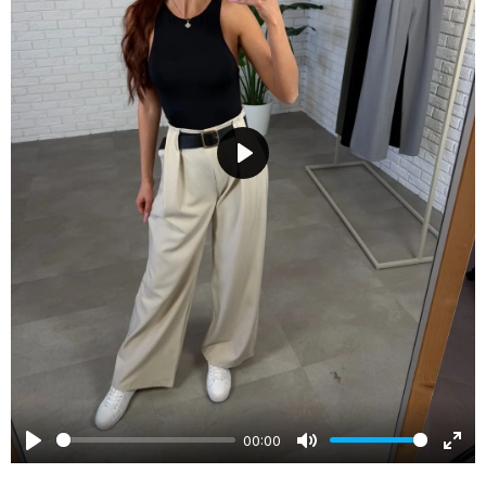
Play
00:00
Play
Mute
Ente