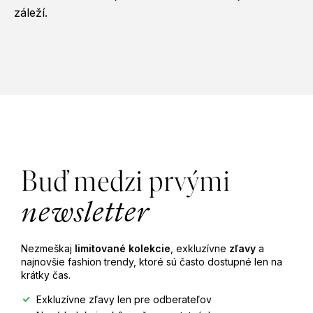
záleží.
Z
á
Buď medzi prvými
p
newsletter
ä
Nezmeškaj
limitované kolekcie
, exkluzívne
zľavy
a
t
najnovšie fashion trendy, ktoré sú často dostupné len na
krátky čas.
i
Exkluzívne zľavy len pre odberateľov