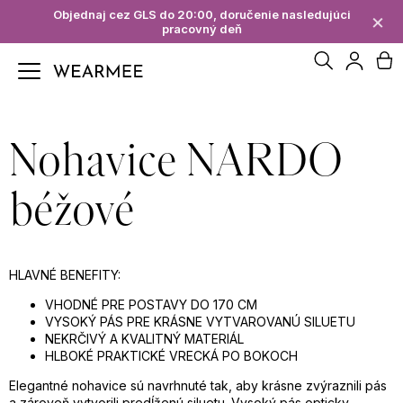
K
Objednaj cez GLS do 20:00, doručenie nasledujúci
×
pracovný deň
Späť
Späť
o
Hľadať
N
Prihl
š
Č
í
ko
Nohavice NARDO
o
k
p
béžové
o
t
HLAVNÉ BENEFITY:
VHODNÉ PRE POSTAVY DO 170 CM
r
VYSOKÝ PÁS PRE KRÁSNE VYTVAROVANÚ SILUETU
NEKRČIVÝ A KVALITNÝ MATERIÁL
e
HLBOKÉ PRAKTICKÉ VRECKÁ PO BOKOCH
Elegantné nohavice sú navrhnuté tak, aby krásne zvýraznili pás
b
a zároveň vytvorili predĺženú siluetu. Vysoký pás opticky