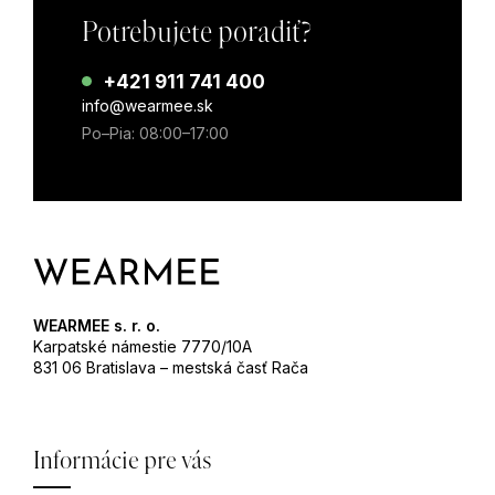
Potrebujete poradiť?
+421 911 741 400
info@wearmee.sk
Po–Pia: 08:00–17:00
WEARMEE s. r. o.
Karpatské námestie 7770/10A
831 06 Bratislava – mestská časť Rača
Informácie pre vás