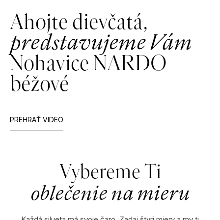
full
Ahojte dievčatá,
predstavujeme Vám
Nohavice NARDO
béžové
PREHRAŤ VIDEO
Vybereme Ti
oblečenie na mieru
Každá silueta má svoje čaro. Zadaj štyri miery a my ti