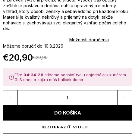
zoštíhľuje postavu a dodáva outfitu upravený a moderný
u
vzhľad, ktorý pôsobí žensky a sebavedomo pri každom kroku.
Materiál je kvalitný, nekrčivý a príjemný na dotyk, takže
j
nohavice si zachovávajú svoj elegantný vzhľad počas celého
dňa.
e
Možnosti doručenia
Môžeme doručiť do:
10.8.2026
t
€20,90
€29,90
Jednotková
e
cena:
n
Ešte
04:34:29
stíhame odoslať tvoju objednávku kuriérom
GLS dnes a zajtra máš balíček doma
á
j
DO KOŠÍKA
s
ť
ZOBRAZIŤ VIDEO