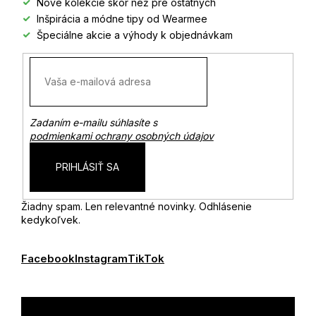
Nové kolekcie skôr než pre ostatných
e
Inšpirácia a módne tipy od Wearmee
Špeciálne akcie a výhody k objednávkam
Zadaním e-mailu súhlasíte s
podmienkami ochrany osobných údajov
PRIHLÁSIŤ SA
Žiadny spam. Len relevantné novinky. Odhlásenie
kedykoľvek.
Facebook
Instagram
TikTok