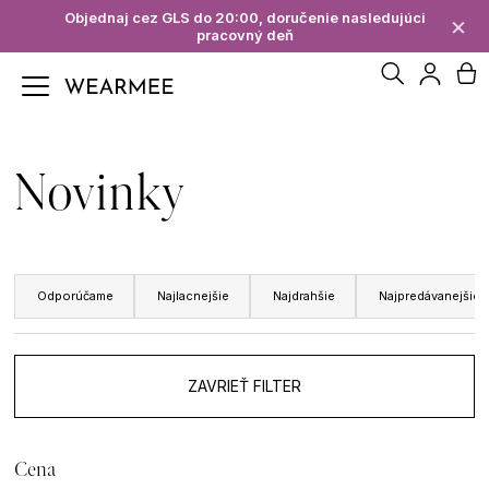
K
Objednaj cez GLS do 20:00, doručenie nasledujúci
×
pracovný deň
Späť
Späť
o
Hľadať
N
Prihl
š
Č
í
ko
Novinky
o
k
p
R
o
Odporúčame
Najlacnejšie
Najdrahšie
Najpredávanejšie
a
t
d
r
ZAVRIEŤ FILTER
e
e
n
b
Cena