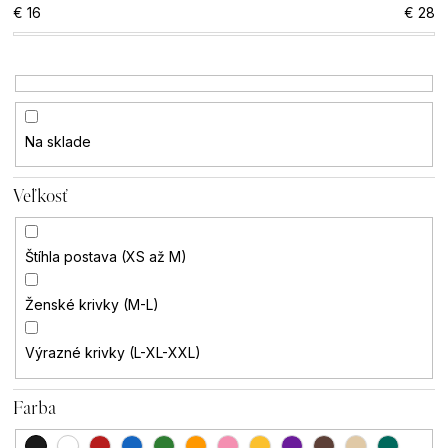
€
16
€
28
i
u
e
j
p
e
Na sklade
r
t
o
Veľkosť
e
d
n
Štíhla postava (XS až M)
u
á
Ženské krivky (M-L)
k
j
Výrazné krivky (L-XL-XXL)
t
s
Farba
o
ť