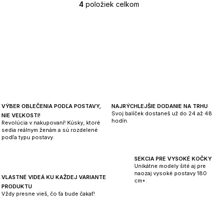
4
položiek celkom
O
v
l
á
d
a
c
i
e
p
VÝBER OBLEČENIA PODĽA POSTAVY,
NAJRÝCHLEJŠIE DODANIE NA TRHU
Svoj balíček dostaneš už do 24 až 48
r
NIE VEĽKOSTI!
hodín.
Revolúcia v nakupovaní! Kúsky, ktoré
v
sedia reálnym ženám a sú rozdelené
k
podľa typu postavy.
y
v
SEKCIA PRE VYSOKÉ KOČKY
Unikátne modely šité aj pre
ý
naozaj vysoké postavy 180
VLASTNÉ VIDEÁ KU KAŽDEJ VARIANTE
p
cm+.
PRODUKTU
i
Vždy presne vieš, čo ťa bude čakať!
s
u