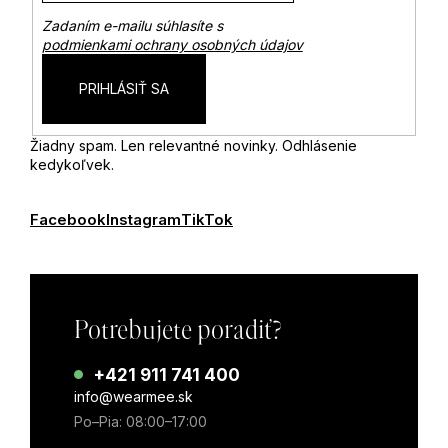
Zadaním e-mailu súhlasíte s
podmienkami ochrany osobných údajov
PRIHLÁSIŤ SA
Žiadny spam. Len relevantné novinky. Odhlásenie
kedykoľvek.
Facebook
Instagram
TikTok
Potrebujete poradiť?
+421 911 741 400
info@wearmee.sk
Po–Pia: 08:00–17:00