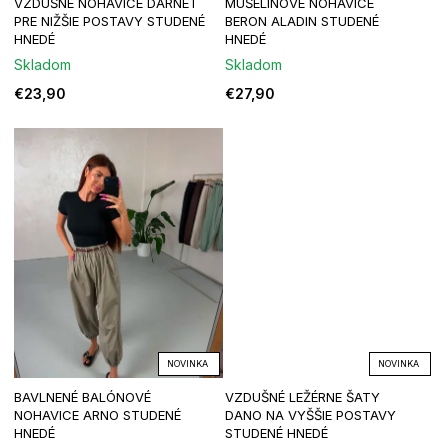
VZDUŠNÉ NOHAVICE DARNET
MUŠELÍNOVÉ NOHAVICE
r
PRE NIŽŠIE POSTAVY STUDENÉ
BERON ALADIN STUDENÉ
HNEDÉ
HNEDÉ
o
Skladom
Skladom
€23,90
€27,90
d
u
k
t
o
v
NOVINKA
NOVINKA
BAVLNENÉ BALÓNOVÉ
VZDUŠNÉ LEŽÉRNE ŠATY
NOHAVICE ARNO STUDENÉ
DANO NA VYŠŠIE POSTAVY
HNEDÉ
STUDENÉ HNEDÉ