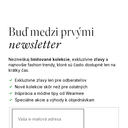
Z
á
Buď medzi prvými
p
newsletter
ä
Nezmeškaj
limitované kolekcie
, exkluzívne
zľavy
a
t
najnovšie fashion trendy, ktoré sú často dostupné len na
krátky čas.
i
Exkluzívne zľavy len pre odberateľov
Nové kolekcie skôr než pre ostatných
e
Inšpirácia a módne tipy od Wearmee
Špeciálne akcie a výhody k objednávkam