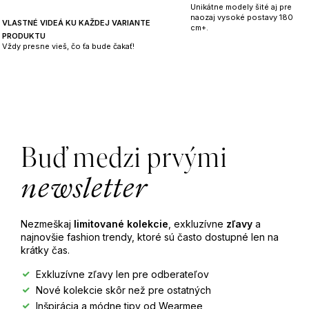
i
Unikátne modely šité aj pre
s
naozaj vysoké postavy 180
VLASTNÉ VIDEÁ KU KAŽDEJ VARIANTE
cm+.
u
PRODUKTU
Vždy presne vieš, čo ťa bude čakať!
Z
á
Buď medzi prvými
p
newsletter
ä
Nezmeškaj
limitované kolekcie
, exkluzívne
zľavy
a
t
najnovšie fashion trendy, ktoré sú často dostupné len na
krátky čas.
i
Exkluzívne zľavy len pre odberateľov
Nové kolekcie skôr než pre ostatných
e
Inšpirácia a módne tipy od Wearmee