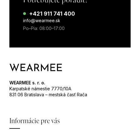
+421 911 741 400
info@wearmee.sk
Po–Pia: 08:00–17:00
WEARMEE s. r. o.
Karpatské námestie 7770/10A
831 06 Bratislava – mestská časť Rača
Informácie pre vás