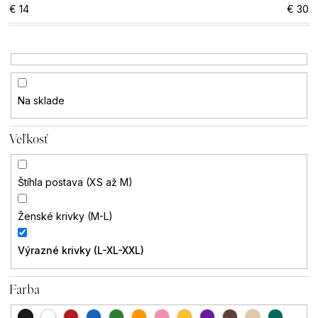
€
14
€
30
i
u
e
j
p
e
Na sklade
r
t
o
Veľkosť
e
d
n
Štíhla postava (XS až M)
u
á
Ženské krivky (M-L)
k
j
Výrazné krivky (L-XL-XXL)
t
s
Farba
o
ť