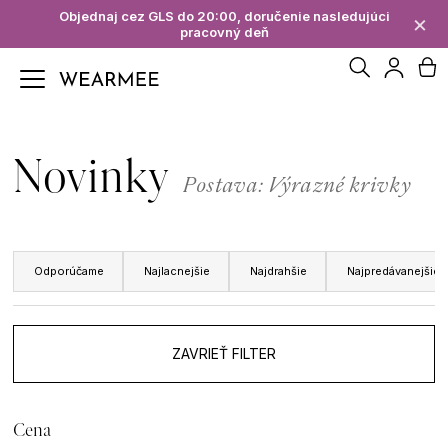
K
Objednaj cez GLS do 20:00, doručenie nasledujúci
×
pracovný deň
Späť
Späť
o
Hľadať
N
Prihl
š
Č
í
ko
Novinky
o
Postava: Výrazné krivky
k
p
R
o
Odporúčame
Najlacnejšie
Najdrahšie
Najpredávanejšie
a
t
d
r
ZAVRIEŤ FILTER
e
e
n
b
Cena