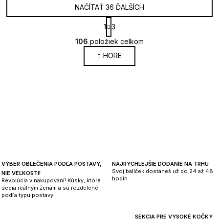
NAČÍTAŤ 36 ĎALŠÍCH
S
1
3
t
O
r
106
položiek celkom
v
á
HORE
l
n
k
á
o
d
v
a
a
c
n
i
i
e
e
p
r
v
VÝBER OBLEČENIA PODĽA POSTAVY,
NAJRÝCHLEJŠIE DODANIE NA TRHU
k
Svoj balíček dostaneš už do 24 až 48
NIE VEĽKOSTI!
y
hodín.
Revolúcia v nakupovaní! Kúsky, ktoré
v
sedia reálnym ženám a sú rozdelené
podľa typu postavy.
ý
p
SEKCIA PRE VYSOKÉ KOČKY