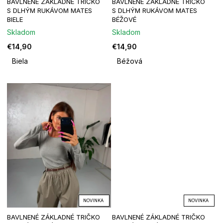
BAVLNENÉ ZÁKLADNÉ TRIČKO
BAVLNENÉ ZÁKLADNÉ TRIČKO
r
S DLHÝM RUKÁVOM MATES
S DLHÝM RUKÁVOM MATES
BIELE
BÉŽOVÉ
o
Skladom
Skladom
€14,90
€14,90
d
Biela
Béžová
u
k
t
o
v
NOVINKA
NOVINKA
BAVLNENÉ ZÁKLADNÉ TRIČKO
BAVLNENÉ ZÁKLADNÉ TRIČKO