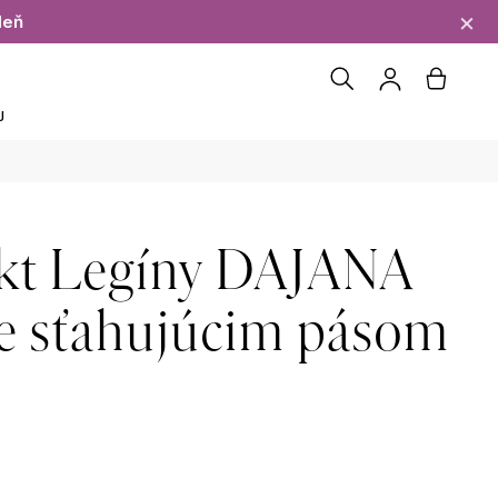
×
deň
Hľadať
Náku
J
Prihláseni
košík
kt Legíny DAJANA
ne sťahujúcim pásom