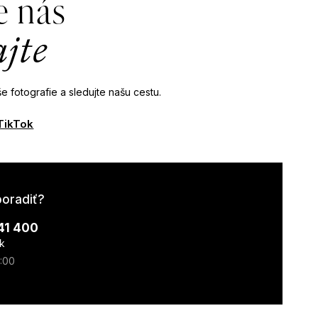
e nás
ajte
e fotografie a sledujte našu cestu.
TikTok
poradiť?
41 400
k
7:00