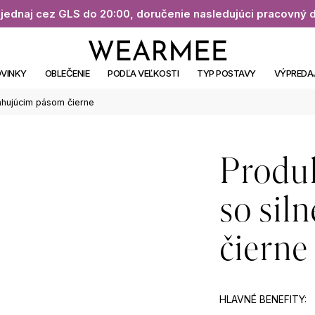
jednaj cez GLS do 20:00, doručenie nasledujúci pracovný 
VINKY
OBLEČENIE
PODĽA VEĽKOSTI
TYP POSTAVY
VÝPREDA
ahujúcim pásom čierne
Produ
so sil
čierne
HLAVNÉ BENEFITY: