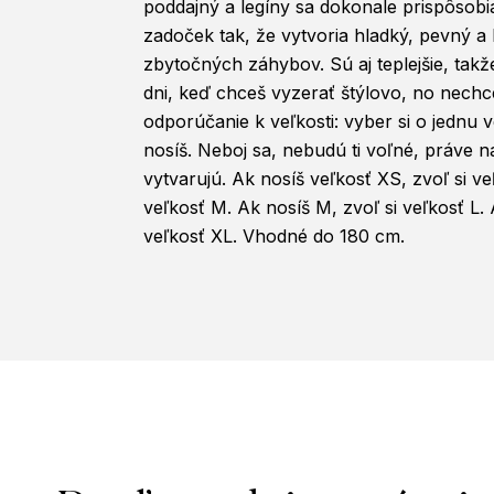
poddajný a legíny sa dokonale prispôsobi
zadoček tak, že vytvoria hladký, pevný a l
zbytočných záhybov. Sú aj teplejšie, takž
dni, keď chceš vyzerať štýlovo, no nechc
odporúčanie k veľkosti: vyber si o jednu 
nosíš. Neboj sa, nebudú ti voľné, práve 
vytvarujú. Ak nosíš veľkosť XS, zvoľ si ve
veľkosť M. Ak nosíš M, zvoľ si veľkosť L. 
veľkosť XL. Vhodné do 180 cm.
Z
á
p