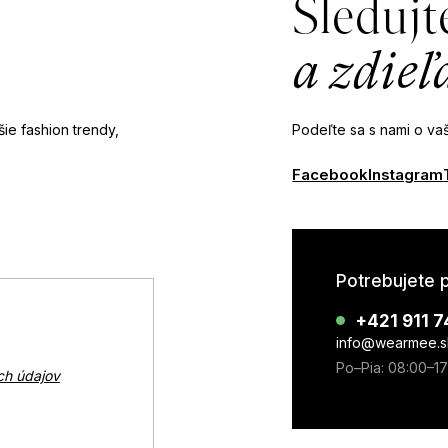
Sledujt
a zdieľ
ie fashion trendy,
Podeľte sa s nami o vaš
Facebook
Instagram
Potrebujete 
+421 911 7
info@wearmee.s
Po–Pia: 08:00–1
ch údajov