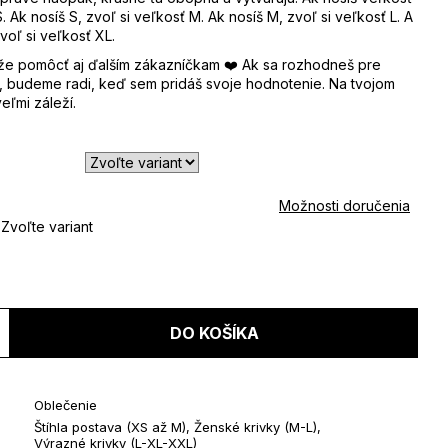
. Ak nosíš S, zvoľ si veľkosť M. Ak nosíš M, zvoľ si veľkosť L. A
voľ si veľkosť XL.
že pomôcť aj ďalším zákazníčkam ❤️ Ak sa rozhodneš pre
, budeme radi, keď sem pridáš svoje hodnotenie. Na tvojom
eľmi záleží.
Možnosti doručenia
Zvoľte variant
Jednotková
cena:
DO KOŠÍKA
Oblečenie
Štíhla postava (XS až M)
,
Ženské krivky (M-L)
,
Výrazné krivky (L-XL-XXL)