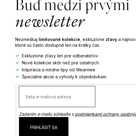
Buď medzi prvými
ä
t
newsletter
i
e
Nezmeškaj
limitované kolekcie
, exkluzívne
zľavy
a najnovš
ktoré sú často dostupné len na krátky čas.
Exkluzívne zľavy len pre odberateľov
Nové kolekcie skôr než pre ostatných
Inšpirácia a módne tipy od Wearmee
Špeciálne akcie a výhody k objednávkam
Zadaním e-mailu súhlasíte s
podmienkami ochrany osobný
PRIHLÁSIŤ SA