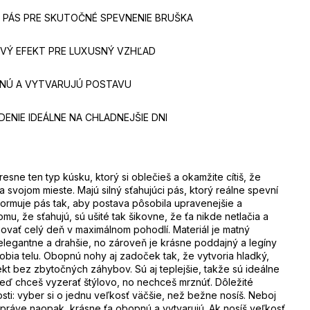
I PÁS PRE SKUTOČNÉ SPEVNENIE BRUŠKA
VÝ EFEKT PRE LUXUSNÝ VZHĽAD
NÚ A VYTVARUJÚ POSTAVU
DENIE IDEÁLNE NA CHLADNEJŠIE DNI
sne ten typ kúsku, ktorý si oblečieš a okamžite cítiš, že
a svojom mieste. Majú silný sťahujúci pás, ktorý reálne spevní
formuje pás tak, aby postava pôsobila upravenejšie a
mu, že sťahujú, sú ušité tak šikovne, že ťa nikde netlačia a
govať celý deň v maximálnom pohodlí. Materiál je matný
legantne a drahšie, no zároveň je krásne poddajný a legíny
obia telu. Obopnú nohy aj zadoček tak, že vytvoria hladký,
ekt bez zbytočných záhybov. Sú aj teplejšie, takže sú ideálne
keď chceš vyzerať štýlovo, no nechceš mrznúť. Dôležité
ti: vyber si o jednu veľkosť väčšie, než bežne nosíš. Neboj
 práve naopak, krásne ťa obopnú a vytvarujú. Ak nosíš veľkosť