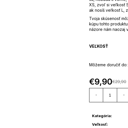
XS, zvoľ si veľkosť S
ak nosíš veľkosť L, z
Tvoja skúsenosť mô
kúpu tohto produktu
názore nám naozaj v
VEĽKOSŤ
Môžeme doručiť do:
€9,90
€29,90
Kategória
:
Veľkosť
: