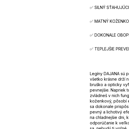
✅ SILNÝ SŤAHUJÚC
✅ MATNÝ KOŽENKO
✅ DOKONALE OBOP
✅ TEPLEJŠIE PREVE
Legíny DAJANA sú pre
všetko krásne drží n
bruško a opticky vy
pevnejšie. Napriek to
zvládneš v nich fun
koženkový, pôsobí e
sa dokonale prispôs
pevný a lichotivý ef
na chladnejšie dni, 
odporúčanie k veľkos
sa, nebudú ti voľné,