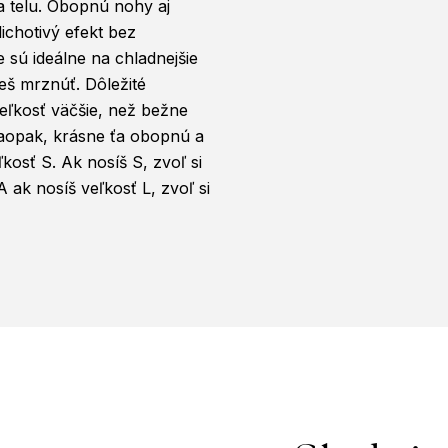
a telu. Obopnú nohy aj
ichotivý efekt bez
e sú ideálne na chladnejšie
eš mrznúť. Dôležité
veľkosť väčšie, než bežne
naopak, krásne ťa obopnú a
ľkosť S. Ak nosíš S, zvoľ si
A ak nosíš veľkosť L, zvoľ si