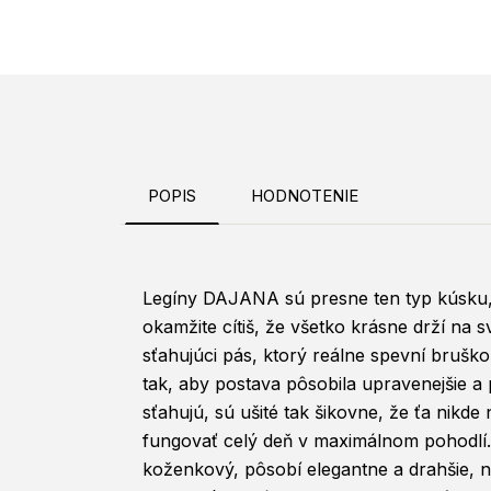
POPIS
HODNOTENIE
Legíny DAJANA sú presne ten typ kúsku, 
okamžite cítiš, že všetko krásne drží na s
sťahujúci pás, ktorý reálne spevní brušk
tak, aby postava pôsobila upravenejšie a 
sťahujú, sú ušité tak šikovne, že ťa nikde 
fungovať celý deň v maximálnom pohodlí. 
koženkový, pôsobí elegantne a drahšie, n