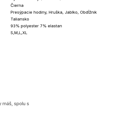
Čierna
Presýpacie hodiny, Hruška, Jablko, Obdĺžnik
Taliansko
93% polyester 7% elastan
S,M,L,XL
y máš, spolu s