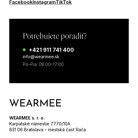
Facebook
Instagram
TikTok
Potrebujete poradiť?
+421 911 741 400
info@wearmee.sk
Po–Pia: 08:00–17:00
WEARMEE s. r. o.
Karpatské námestie 7770/10A
831 06 Bratislava – mestská časť Rača