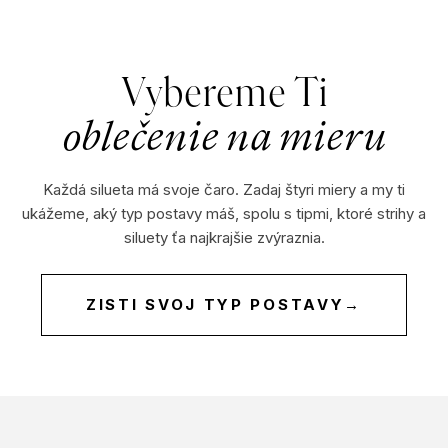
?
Vybereme Ti
oblečenie na mieru
HĽADAŤ
Každá silueta má svoje čaro. Zadaj štyri miery a my ti
ukážeme, aký typ postavy máš, spolu s tipmi, ktoré strihy a
siluety ťa najkrajšie zvýraznia.
O
d
p
ZISTI SVOJ TYP POSTAVY
→
o
r
ú
č
a
m
e