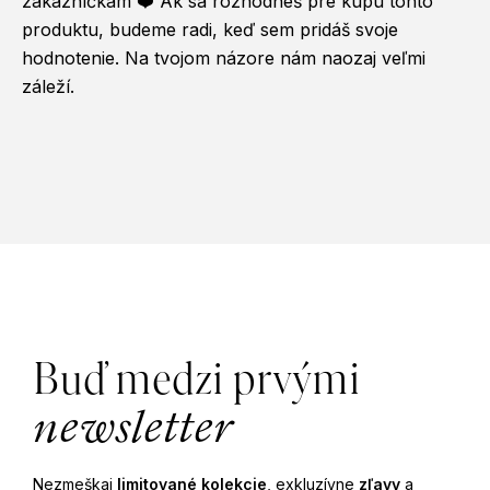
zákazníčkam ❤️ Ak sa rozhodneš pre kúpu tohto
produktu, budeme radi, keď sem pridáš svoje
hodnotenie. Na tvojom názore nám naozaj veľmi
záleží.
Z
á
Buď medzi prvými
p
newsletter
ä
Nezmeškaj
limitované kolekcie
, exkluzívne
zľavy
a