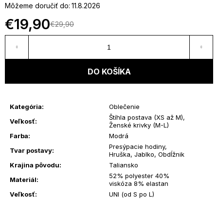
Môžeme doručiť do:
11.8.2026
u
€19,90
€29,90
Jednotková
j
cena:
e
DO KOŠÍKA
t
e
Kategória
:
Oblečenie
Štíhla postava (XS až M)
,
n
Veľkosť
:
Ženské krivky (M-L)
Farba
:
Modrá
á
Presýpacie hodiny,
Tvar postavy
:
Hruška, Jablko, Obdĺžnik
j
Krajina pôvodu
:
Taliansko
52% polyester 40%
Materiál
:
s
viskóza 8% elastan
Veľkosť
:
UNI (od S po L)
ť