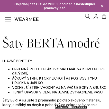
K
Objednaj cez GLS do 20:00, doručenie nasledujúci
×
pracovný deň
Späť
Späť
o
Hľadať
N
Prihl
š
Č
í
ko
Šaty BERTA modré
o
k
p
HLAVNÉ BENEFITY:
o
PRÍJEMNÝ POLOTEPLÁKOVÝ MATERIÁL NA KOMFORT PO
t
CELÝ DEŇ
ÁČKOVÝ STRIH, KTORÝ LICHOTÍ AJ POSTAVE TYPU
HRUŠKA A JABLKO
r
VOĽNEJŠÍ STRIH VHODNÝ AJ NA VÄČŠIE BOKY A BRUŠKO
TENKÝ OPASOK V CENE NA JEMNÉ ZVÝRAZNENIE PÁSU
e
Šaty BERTA sú ušité z príjemného poloteplákového materiálu,
b
ktorý je mäkký na dotyk a pohodlný na celodenné nosenie.
Možnosti doručenia