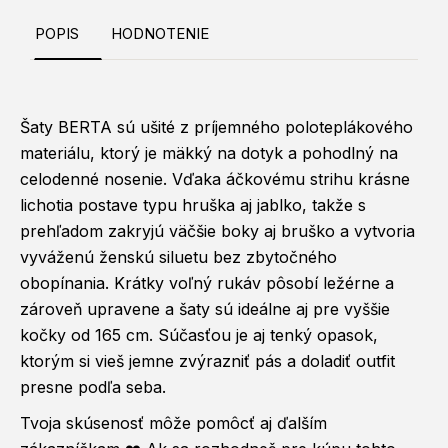
POPIS
HODNOTENIE
Šaty BERTA sú ušité z príjemného poloteplákového
materiálu, ktorý je mäkký na dotyk a pohodlný na
celodenné nosenie. Vďaka áčkovému strihu krásne
lichotia postave typu hruška aj jablko, takže s
prehľadom zakryjú väčšie boky aj bruško a vytvoria
vyváženú ženskú siluetu bez zbytočného
obopínania. Krátky voľný rukáv pôsobí ležérne a
zároveň upravene a šaty sú ideálne aj pre vyššie
kočky od 165 cm. Súčasťou je aj tenký opasok,
ktorým si vieš jemne zvýrazniť pás a doladiť outfit
presne podľa seba.
Tvoja skúsenosť môže pomôcť aj ďalším