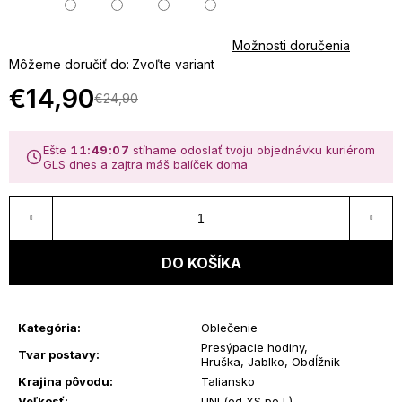
u
Možnosti doručenia
j
Môžeme doručiť do:
Zvoľte variant
€14,90
€24,90
e
Jednotková
cena:
t
Ešte
11:49:07
stíhame odoslať tvoju objednávku kuriérom
GLS dnes a zajtra máš balíček doma
e
n
á
DO KOŠÍKA
j
Kategória
:
Oblečenie
s
Presýpacie hodiny,
Tvar postavy
:
Hruška, Jablko, Obdĺžnik
ť
Krajina pôvodu
:
Taliansko
Veľkosť
:
UNI (od XS po L)