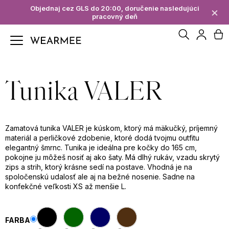
K
Objednaj cez GLS do 20:00, doručenie nasledujúci
×
pracovný deň
Späť
Späť
o
Hľadať
N
Prihl
š
Č
í
ko
Tunika VALER
o
k
p
Zamatová tunika VALER je kúskom, ktorý má mäkučký, príjemný
o
materiál a perličkové zdobenie, ktoré dodá tvojmu outfitu
elegantný šmrnc. Tunika je ideálna pre kočky do 165 cm,
t
pokojne ju môžeš nosiť aj ako šaty. Má dlhý rukáv, vzadu skrytý
zips a strih, ktorý krásne sedí na postave. Vhodná je na
r
spoločenskú udalosť ale aj na bežné nosenie. Sadne na
konfekčné veľkosti XS až menšie L.
e
b
FARBA