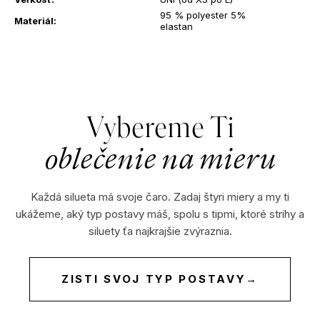
?
95 % polyester 5%
Materiál
:
elastan
HĽADAŤ
Vybereme Ti
oblečenie na mieru
O
d
Každá silueta má svoje čaro. Zadaj štyri miery a my ti
p
ukážeme, aký typ postavy máš, spolu s tipmi, ktoré strihy a
o
siluety ťa najkrajšie zvýraznia.
r
ú
č
ZISTI SVOJ TYP POSTAVY
→
a
m
e