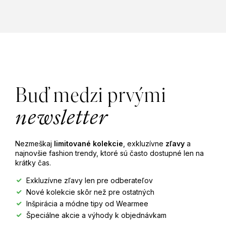
Z
á
Buď medzi prvými
p
newsletter
ä
Nezmeškaj
limitované kolekcie
, exkluzívne
zľavy
a
t
najnovšie fashion trendy, ktoré sú často dostupné len na
krátky čas.
i
Exkluzívne zľavy len pre odberateľov
Nové kolekcie skôr než pre ostatných
e
Inšpirácia a módne tipy od Wearmee
Špeciálne akcie a výhody k objednávkam