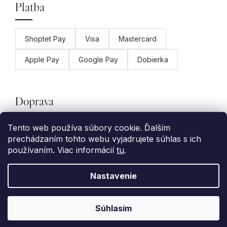
Platba
Shoptet Pay
Visa
Mastercard
Apple Pay
Google Pay
Dobierka
Doprava
Tento web používa súbory cookie. Ďalším
GLS
Packeta
Slovenská pošta
prechádzaním tohto webu vyjadrujete súhlas s ich
používaním. Viac informácií
tu
.
Nastavenie
Vytvoril Shoptet Premium
Copyright 2026
Wearmee
. Všetky práva
Súhlasím
vyhradené.
Upraviť nastavenie cookies