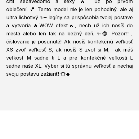
cítiť sebavedomo a sexy 🔥 už po prvom
oblečení.
💕
Tento model nie je len pohodlný, ale aj
ultra lichotivý ✨– legíny sa prispôsobia tvojej postave
a vytvoria
🔥
WOW efekt
🔥
, nech už ich nosíš do
mesta alebo len tak na bežný deň. ✨😎 Pozor‼️,
číslovanie je posunuté! Ak nosíš konfekčnú veľkosť
XS zvoľ veľkosť S, ak nosíš S zvoľ si M, ak máš
veľkosť M sadne ti L a pre konfekčné veľkosti L
sadne naše XL. Vyber si tú správnu veľkosť a nechaj
svoju postavu zažiariť! 💥🔥
Z