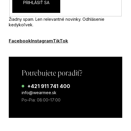
PRIHLÁSIŤ SA
Žiadny spam. Len relevantné novinky. Odhlásenie
kedykoľvek.
Facebook
Instagram
TikTok
Potrebujete poradiť?
+421 911 741 400
info@wearmee.sk
Po–Pia: 08:00–17:00