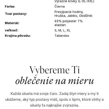
Výrazné krivky (L-XL-XXL)
?
Farba
:
Čierna
Presýpacie hodiny,
Tvar postavy
:
Hruška, Jablko, Obdĺžnik
93% polyester 7%
Materiál
:
elastan
veľkosť
:
S, M, L, XL
Krajina pôvodu
:
Taliansko
HĽADAŤ
O
d
Vybereme Ti
p
o
oblečenie na mieru
r
ú
č
Každá silueta má svoje čaro. Zadaj štyri miery a my ti
a
ukážeme, aký typ postavy máš, spolu s tipmi, ktoré strihy a
m
siluety ťa najkrajšie zvýraznia.
e