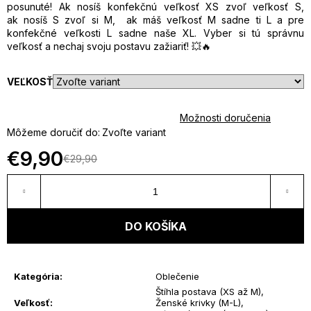
posunuté! Ak nosíš konfekčnú veľkosť XS zvoľ veľkosť S,
u
ak nosíš S zvoľ si M, ak máš veľkosť M sadne ti L a pre
konfekčné veľkosti L sadne naše XL. Vyber si tú správnu
veľkosť a nechaj svoju postavu zažiariť! 💥🔥
j
e
VEĽKOSŤ
t
Možnosti doručenia
Môžeme doručiť do:
Zvoľte variant
e
€9,90
€29,90
Jednotková
n
cena:
á
DO KOŠÍKA
j
s
Kategória
:
Oblečenie
Štíhla postava (XS až M)
,
ť
Veľkosť
:
Ženské krivky (M-L)
,