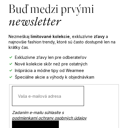
á
Buď medzi prvými
p
newsletter
ä
Nezmeškaj
limitované kolekcie
, exkluzívne
zľavy
a
t
najnovšie fashion trendy, ktoré sú často dostupné len na
krátky čas.
i
Exkluzívne zľavy len pre odberateľov
Nové kolekcie skôr než pre ostatných
e
Inšpirácia a módne tipy od Wearmee
Špeciálne akcie a výhody k objednávkam
Zadaním e-mailu súhlasíte s
podmienkami ochrany osobných údajov