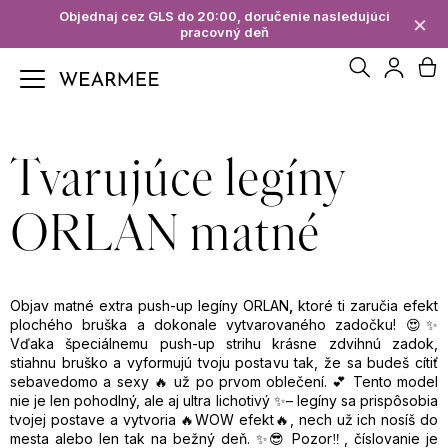
K
Objednaj cez GLS do 20:00, doručenie nasledujúci
×
pracovný deň
Späť
Späť
o
Hľadať
N
Prihl
š
Č
í
ko
Tvarujúce legíny
o
k
p
ORLAN matné
o
t
Objav matné
extra push-up legíny ORLAN
,
ktoré ti zaručia efekt
plochého bruška a dokonale vytvarovaného zadočku! 😍✨
r
Vďaka špeciálnemu push-up strihu krásne zdvihnú zadok,
stiahnu bruško a vyformujú tvoju postavu tak, že sa budeš cítiť
sebavedomo a sexy 🔥 už po prvom oblečení.
💕
Tento model
e
nie je len pohodlný, ale aj ultra lichotivý ✨– legíny sa prispôsobia
tvojej postave a vytvoria
🔥
WOW efekt
🔥
, nech už ich nosíš do
b
mesta alebo len tak na bežný deň. ✨😎 Pozor‼️, číslovanie je