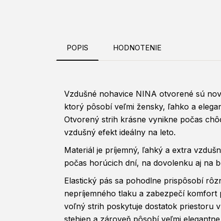
POPIS
HODNOTENIE
Vzdušné nohavice NINA otvorené sú nový
ktorý pôsobí veľmi žensky, ľahko a eleg
Otvorený strih krásne vynikne počas chô
vzdušný efekt ideálny na leto.
Materiál je príjemný, ľahký a extra vzduš
počas horúcich dní, na dovolenku aj na 
Elastický pás sa pohodlne prispôsobí rô
nepríjemného tlaku a zabezpečí komfort
voľný strih poskytuje dostatok priestoru v
stehien a zároveň pôsobí veľmi elegantne