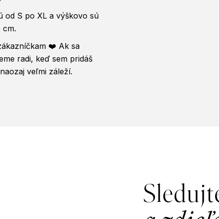
ú od S po XL a výškovo sú
0 cm.
zákazníčkam ❤️ Ak sa
eme radi, keď sem pridáš
aozaj veľmi záleží.
Sledujt