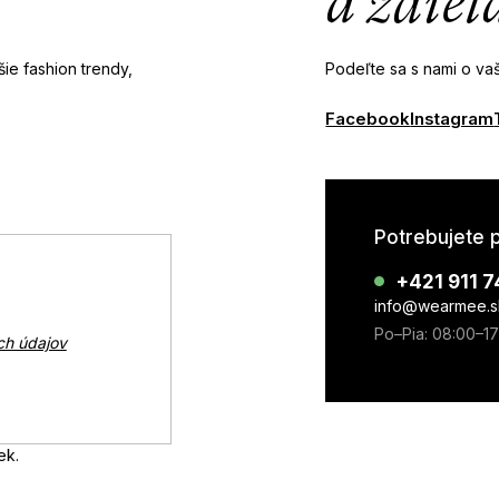
a zdieľ
ie fashion trendy,
Podeľte sa s nami o vaš
Facebook
Instagram
Potrebujete 
+421 911 7
info@wearmee.s
Po–Pia: 08:00–1
ch údajov
ek.