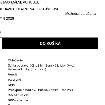
RE MAXIMÁLNE POHODLIE
NOHAVICE IDEÁLNE NA TEPLEJŠIE DNI
Možnosti doručenia
11.8.2026
0
Jednotková
cena:
DO KOŠÍKA
Oblečenie
Štíhla postava (XS až M)
,
Ženské krivky (M-L)
,
Výrazné krivky (L-XL-XXL)
Hnedá
otvorené
NINA
Presýpacie hodiny, Hruška, Jablko, Obdĺžnik
155 až 170 cm
100% viskóza