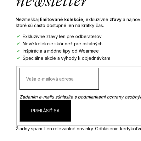
newsletter
i
e
Nezmeškaj
limitované kolekcie
, exkluzívne
zľavy
a najnovš
ktoré sú často dostupné len na krátky čas.
Exkluzívne zľavy len pre odberateľov
Nové kolekcie skôr než pre ostatných
Inšpirácia a módne tipy od Wearmee
Špeciálne akcie a výhody k objednávkam
Zadaním e-mailu súhlasíte s
podmienkami ochrany osobný
PRIHLÁSIŤ SA
Žiadny spam. Len relevantné novinky. Odhlásenie kedykoľv