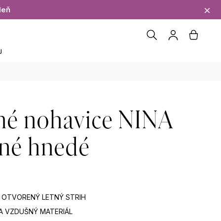
×
deň
Hľadať
Náku
J
Prihláseni
košík
né nohavice NINA
ené hnedé
 OTVORENÝ LETNÝ STRIH
RA VZDUŠNÝ MATERIÁL