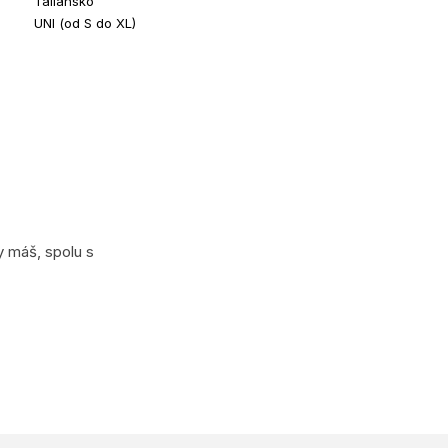
Taliansko
UNI (od S do XL)
y máš, spolu s