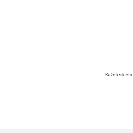
č
a
m
e
Každá silueta