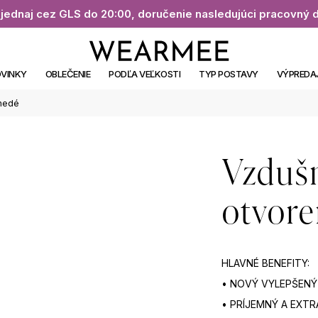
jednaj cez GLS do 20:00, doručenie nasledujúci pracovný 
VINKY
OBLEČENIE
PODĽA VEĽKOSTI
TYP POSTAVY
VÝPREDA
nedé
Vzduš
otvor
HLAVNÉ BENEFITY:
• NOVÝ VYLEPŠENÝ
• PRÍJEMNÝ A EXT