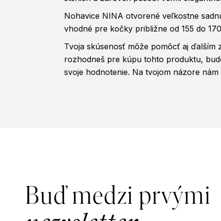
Nohavice NINA otvorené veľkostne sadn
vhodné pre kočky približne od 155 do 17
Tvoja skúsenosť môže pomôcť aj ďalším 
rozhodneš pre kúpu tohto produktu, bud
svoje hodnotenie. Na tvojom názore nám n
Z
á
p
Buď medzi prvými
ä
t