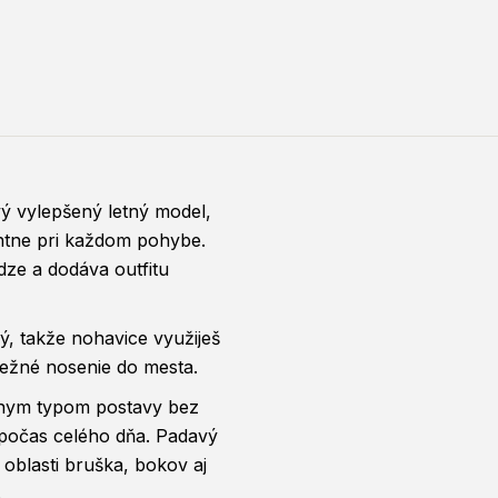
 vylepšený letný model,
antne pri každom pohybe.
dze a dodáva outfitu
ný, takže nohavice využiješ
bežné nosenie do mesta.
znym typom postavy bez
 počas celého dňa. Padavý
 oblasti bruška, bokov aj
.