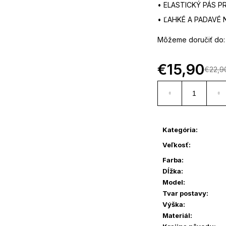
• ELASTICKÝ PÁS P
• ĽAHKÉ A PADAVÉ 
Môžeme doručiť do:
€15,90
€22,9
Kategória
:
Veľkosť
:
Farba
:
Dĺžka
:
Model
:
Tvar postavy
:
Výška
:
Materiál
: