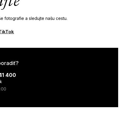
ajte
e fotografie a sledujte našu cestu.
TikTok
poradiť?
41 400
k
7:00