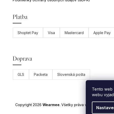
Platba
Shoptet Pay
Visa
Mastercard
Apple Pay
Doprava
GLS
Packeta
Slovenská pošta
Tento web 
webu vyjadr
Copyright 2026
Wearmee
. Všetky práva vyhradené.
Uprav
Nastave