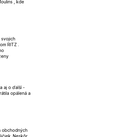
oulins , kde
 svojich
om RITZ .
no
 ženy
 aj o ďalší -
átila opálená a
ch obchodných
 šičiek. Neskôr