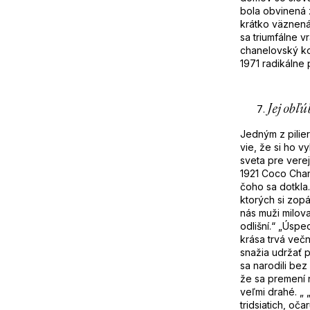
bola obvinená
krátko väznená 
sa triumfálne v
chanelovský
k
1971 radikálne 
Jej obľ
Jedným z pilier
vie, že si ho 
sveta pre verej
1921 Coco Chan
čoho sa dotkla.
ktorých si zop
nás muži milova
odlišní.“ „Úspe
krása trvá več
snažia udržať 
sa narodili bez
že sa premení n
veľmi drahé. „ 
tridsiatich, oč