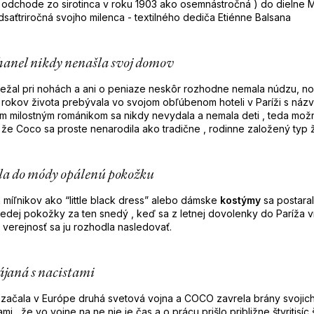
 odchode zo sirotinca v roku 1903 ako osemnástročná ) do dielne M
dsaťtriročná svojho milenca - textilného dediča Etiénne Balsana
anel nikdy nenašla svoj domov
 ležal pri nohách a ani o peniaze neskôr rozhodne nemala núdzu, no
rokov života prebývala vo svojom obľúbenom hoteli v Paríži s názv
 milostným románikom sa nikdy nevydala a nemala deti , teda mož
 že Coco sa proste nenarodila ako tradične , rodinne založený typ
la do módy opálenú pokožku
míľnikov ako “little black dress” alebo dámske
kostýmy
sa postarala
ledej pokožky za ten snedý , keď sa z letnej dovolenky do Paríža vr
 verejnosť sa ju rozhodla nasledovať.
ájaná s nacistami
 začala v Európe druhá svetová vojna a COCO zavrela brány svoji
i , že vo vojne na ne nie je čas a o prácu prišlo približne štyritisíc