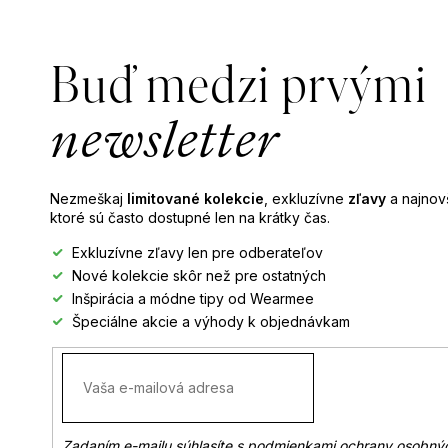
Z
á
p
Buď medzi prvými
ä
t
newsletter
i
e
Nezmeškaj
limitované kolekcie
, exkluzívne
zľavy
a najnovš
ktoré sú často dostupné len na krátky čas.
Exkluzívne zľavy len pre odberateľov
Nové kolekcie skôr než pre ostatných
Inšpirácia a módne tipy od Wearmee
Špeciálne akcie a výhody k objednávkam
Zadaním e-mailu súhlasíte s
podmienkami ochrany osobný