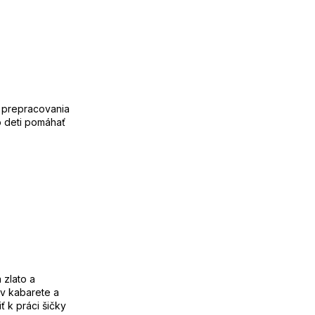
 prepracovania
ko deti pomáhať
 zlato a
 v kabarete a
ť k práci šičky