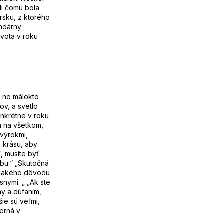
i čomu bola
arsku, z ktorého
endárny
ivota v roku
, no málokto
ov, a svetlo
onkrétne v roku
a na všetkom,
 výrokmi,
 krásu, aby
í, musíte byť
hybu.“ „Skutočná
nejakého dôvodu
nymi. „ „Ak ste
eny a dúfaním,
šie sú veľmi,
herná v