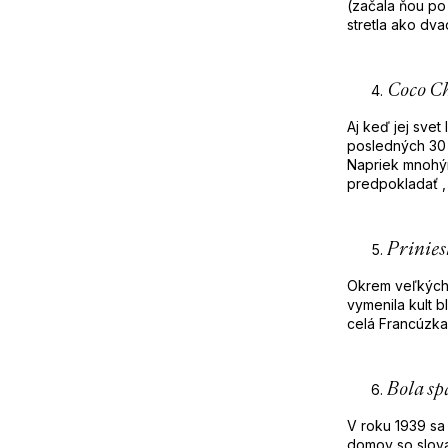
(začala ňou po
stretla ako dva
Coco Ch
Aj keď jej svet
posledných 30 
Napriek mnohým
predpokladať ,
Prinies
Okrem veľkých 
vymenila kult b
celá Francúzka
Bola sp
V roku 1939 sa
domov so slovam