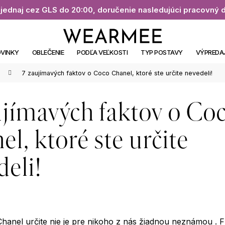
jednaj cez GLS do 20:00, doručenie nasledujúci pracovný 
VINKY
OBLEČENIE
PODĽA VEĽKOSTI
TYP POSTAVY
VÝPREDA
7 zaujímavých faktov o Coco Chanel, ktoré ste určite nevedeli!
ujímavých faktov o Co
l, ktoré ste určite
deli!
anel určite nie je pre nikoho z nás žiadnou neznámou . 