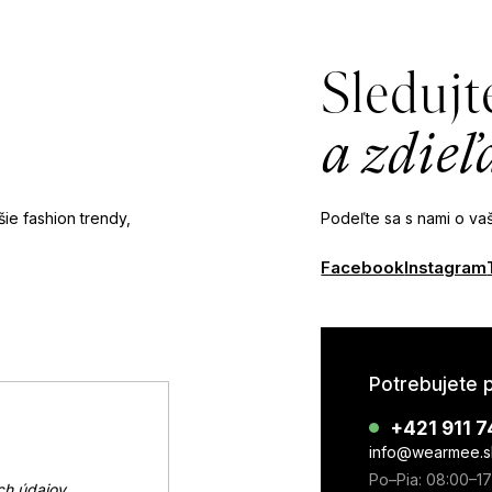
Sledujt
a zdieľ
ie fashion trendy,
Podeľte sa s nami o vaš
Facebook
Instagram
Potrebujete 
+421 911 7
info@wearmee.s
Po–Pia: 08:00–1
ch údajov