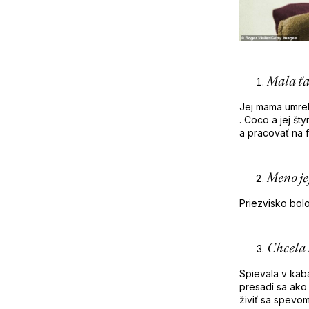
č
a
m
e
Mala ťa
Jej mama umrel
. Coco a jej št
a pracovať na 
Meno je
Priezvisko bol
Chcela 
Spievala v kaba
presadí sa ako
živiť sa spevom