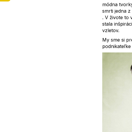
módna tvorky
á
smrti jedna 
j
. V živote to
s
stala inšpirá
ť
vzletov.
?
My sme si pre
podnikateľke 
HĽADAŤ
O
d
p
o
r
ú