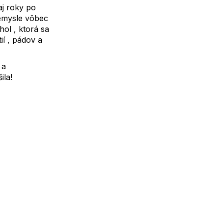
j roky po
iemysle vôbec
hol , ktorá sa
ií , pádov a
 a
ila!