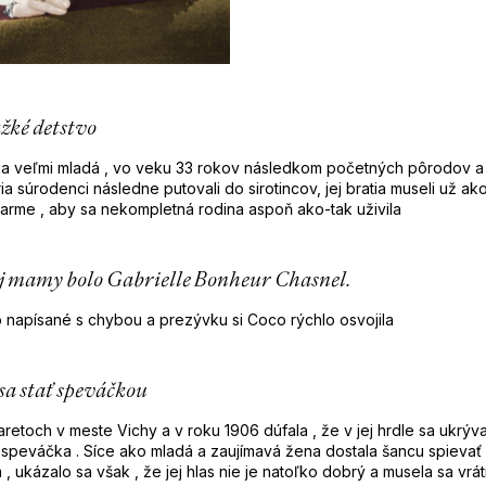
žké detstvo
a veľmi mladá , vo veku 33 rokov následkom početných pôrodov a
yria súrodenci následne putovali do sirotincov, jej bratia museli už a
farme , aby sa nekompletná rodina aspoň ako-tak uživila
j mamy bolo Gabrielle Bonheur Chasnel.
o napísané s chybou a prezývku si Coco rýchlo osvojila
sa stať speváčkou
retoch v meste Vichy a v roku 1906 dúfala , že v jej hrdle sa ukrýva
 speváčka . Síce ako mladá a zaujímavá žena dostala šancu spievať
 , ukázalo sa však , že jej hlas nie je natoľko dobrý a musela sa vráti