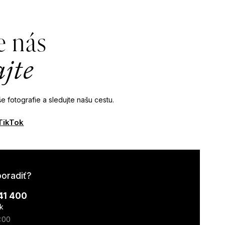
e nás
ajte
e fotografie a sledujte našu cestu.
TikTok
poradiť?
41 400
k
7:00