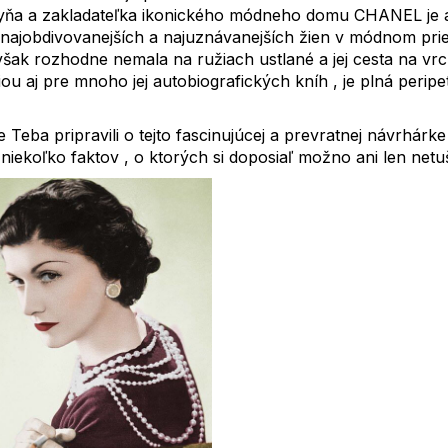
ňa a zakladateľka ikonického módneho domu CHANEL je a
z najobdivovanejších a najuznávanejších žien v módnom pr
 však rozhodne nemala na ružiach ustlané a jej cesta na vrc
ciou aj pre mnoho jej autobiografických kníh , je plná peripet
 Teba pripravili o tejto fascinujúcej a prevratnej návrhárke
niekoľko faktov , o ktorých si doposiaľ možno ani len netuš