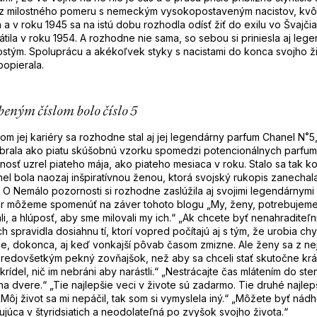
 z milostného pomeru s nemeckým vysokopostaveným nacistov, kvôl
a v roku 1945 sa na istú dobu rozhodla odísť žiť do exilu vo Švajči
rátila v roku 1954. A rozhodne nie sama, so sebou si priniesla aj leg
ostým
. Spoluprácu a akékoľvek styky s nacistami do konca svojho ž
popierala.
úbeným číslom bolo číslo 5
om jej kariéry sa rozhodne stal aj jej legendárny parfum Chanel N˚5
vybrala ako piatu skúšobnú vzorku spomedzi potencionálnych parfum
nosť uzrel piateho mája, ako piateho mesiaca v roku. Stalo sa tak k
el bola naozaj inšpiratívnou ženou, ktorá svojský rukopis zanechal
 O Nemálo pozornosti si rozhodne zaslúžila aj svojimi legendárnymi
ár môžeme spomenúť na záver tohoto blogu „My, ženy, potrebujeme
li, a hlúposť, aby sme milovali my ich.“ „Ak chcete byť nenahraditeľn
ch spravidla dosiahnu tí, ktorí vopred počítajú aj s tým, že urobia c
ne, dokonca, aj keď vonkajší pôvab časom zmizne. Ale ženy sa z 
predovšetkým pekný zovňajšok, než aby sa chceli stať skutočne krás
 krídel, nič im nebráni aby narástli.“ „Nestrácajte čas mlátením do st
a dvere.“ „Tie najlepšie veci v živote sú zadarmo. Tie druhé najlep
„Môj život sa mi nepáčil, tak som si vymyslela iný.“ „Môžete byť nád
arujúca v štyridsiatich a neodolateľná po zvyšok svojho života.“